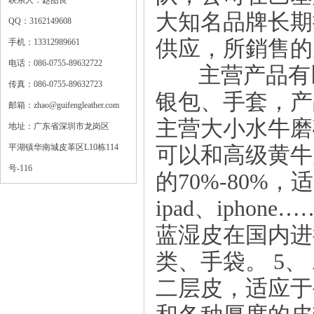
联系人：赵图良
大知名品牌长期
QQ：3162149608
供应，所銷售的
手机：13312989661
电话：086-0755-89632722
主营产品有以下
传真：086-0755-89632723
银包、手套，产
邮箱：zhao@guifengleather.com
主营大小水牛磨
地址：广东省深圳市龙岗区
平湖镇华南城皮革区L10栋114
可以和高级黄牛
号-116
的70%-80%
ipad、ipho
蓝湿皮在国内进
类、手袋。 5、
二层皮，适应于