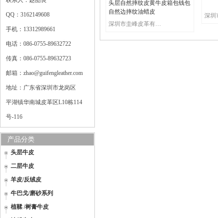
联系人：赵图良
头层自然摔纹皮黄牛皮箱包钱包
自然边摔纹油蜡皮
QQ：3162149608
深圳市圭峰皮革有限公司
手机：13312989661
电话：086-0755-89632722
传真：086-0755-89632723
邮箱：zhao@guifengleather.com
地址：广东省深圳市龙岗区
平湖镇华南城皮革区L10栋114
号-116
产品分类
头层牛皮
二层牛皮
羊皮/反绒皮
牛巴戈/磨砂系列
植鞣 /树膏牛皮