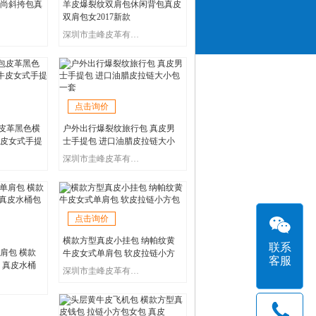
尚斜挎包真
羊皮爆裂纹双肩包休闲背包真皮
双肩包女2017新款
深圳市圭峰皮革有限公司
点击询价
包皮革黑色横
户外出行爆裂纹旅行包 真皮男
皮女式手提
士手提包 进口油腊皮拉链大小
包一套
深圳市圭峰皮革有限公司
点击询价
横款方型真皮小挂包 纳帕纹黄
联系
肩包 横款
牛皮女式单肩包 软皮拉链小方
客服
 真皮水桶
包
深圳市圭峰皮革有限公司