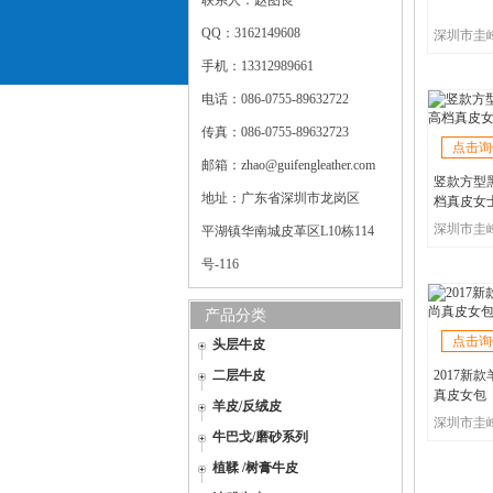
联系人：赵图良
QQ：3162149608
手机：13312989661
电话：086-0755-89632722
传真：086-0755-89632723
点击询
邮箱：zhao@guifengleather.com
竖款方型
地址：广东省深圳市龙岗区
档真皮女
平湖镇华南城皮革区L10栋114
号-116
产品分类
点击询
头层牛皮
二层牛皮
2017新
真皮女包
羊皮/反绒皮
牛巴戈/磨砂系列
植鞣 /树膏牛皮